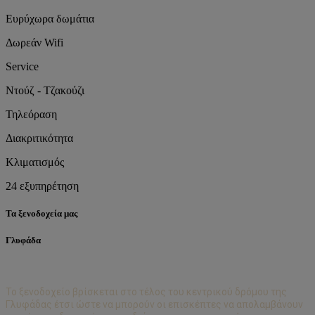
Ευρύχωρα δωμάτια
Δωρεάν Wifi
Service
Ντούζ - Τζακούζι
Τηλεόραση
Διακριτικότητα
Κλιματισμός
24 εξυπηρέτηση
Τα ξενοδοχεία μας
Γλυφάδα
Το ξενοδοχείο βρίσκεται στο τέλος του κεντρικού δρόμου της
Γλυφάδας έτσι ώστε να μπορούν οι επισκέπτες να απολαμβάνουν