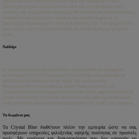
ηρεμία και ιδιωτικότητα το διάστημα της παραμονής τους,
ταυτόχρονα όμως να βρίσκονται στην ακτίνα του εμπορικού
κέντρου της φημισμένης περιοχής.Με πολυτελείς εγκαταστάσεις,
καθαρούς κοινόχρηστους χώρους και μεγάλα δωμάτια το
ξενοδοχείο δημιούργησε σταδιακά μια δική του... κατηγορία. Έτσι
όσες ώρες και να παραμείνετε εδώ, θα νιώθετε να μην φτάνουν
ποτέ.
Χαϊδάρι
Σε ολοκαίνουργιες εγκαταστάσεις και με εντελώς σύγχρονη
φιλοσοφία στο ξενοδοχείο μας στον Χαιδάρι, επιχειρούμε να
αλλάζουμε τα δεδομένα στον χώρο της ημιδιαμονής.
Λειτουργικότητα, πολυτέλεια, άνεση διακριτικότητα, σε
διαφορετικά σκηνικά δωματίων και νέες ιδέες φέρνουν μπροστά
στους επισκέπτες το μέλλον. Καλύτερο από κάθε προσδοκία και
κάθε φαντασία, απόλυτα προσαρμοσμένο στις δικές σας ανάγκες.
Τα δωμάτια μας
Τα Crystal Blue διαθέτουν πλέον την εμπειρία ώστε να σας
προσφέρουν υπηρεσίες φιλοξενίας υψηλής ποιότητας σε προσιτές
τιμές. Με ευγένεια και διακριτικότητα που δεν μπορούν να