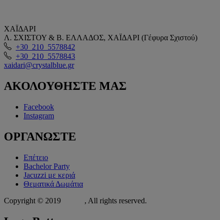
ΧΑΪΔΑΡΙ
Λ. ΣΧΙΣΤΟΥ & Β. ΕΛΛΑΔΟΣ, ΧΑΪΔΑΡΙ (Γέφυρα Σχιστού)
+30 210 5578842
+30 210 5578843
xaidari@crystalblue.gr
ΑΚΟΛΟΥΘΗΣΤΕ
ΜΑΣ
Facebook
Instagram
ΟΡΓΑΝΩΣΤΕ
Επέτειο
Bachelor Party
Jacuzzi με κεριά
Θεματικά Δωμάτια
Copyright © 2019
Xit.gr
, All rights reserved.