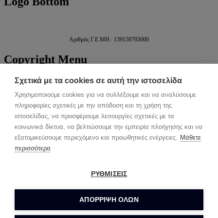
Logo
Bottom
Αριθμός Γ.Ε.ΜΗ.: 139150703000
Copyright
Menu
ΑΡΧΙΚΗ
Σχετικά με τα cookies σε αυτή την ιστοσελίδα
ΕΓΚΑΤΑΣΤΑΣΕΙΣ
Χρησιμοποιούμε cookies για να συλλέξουμε και να αναλύσουμε
ΓΛΥΦΑΔΑ
πληροφορίες σχετικές με την απόδοση και τη χρήση της
ΧΑΪΔΑΡΙ
ΗΜΙΔΙΑΜΟΝΗ
ιστοσελίδας, να προσφέρουμε λειτουργίες σχετικές με τα
ΥΠΗΡΕΣΙΕΣ
κοινωνικά δίκτυα, να βελτιώσουμε την εμπειρία πλοήγησης και να
ΤΙΜΟΚΑΤΑΛΟΓΟΣ
εξατομικεύσουμε περιεχόμενο και προωθητικές ενέργειες.
Μάθετε
ΕΠΙΚΟΙΝΩΝΙΑ
περισσότερα
Back to top
ΑΡΧΙΚΗ
ΡΥΘΜΙΣΕΙΣ
ΕΓΚΑΤΑΣΤΑΣΕΙΣ
ΓΛΥΦΑΔΑ
ΑΠΌΡΡΙΨΗ ΌΛΩΝ
ΧΑΪΔΑΡΙ
ΗΜΙΔΙΑΜΟΝΗ