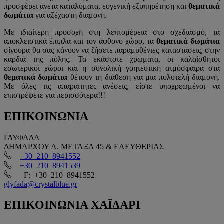
προσφέρει άνετα καταλύματα, ευγενική εξυπηρέτηση και
θεματικά
δωμάτια
για αξέχαστη διαμονή.
Με ιδιαίτερη προσοχή στη λεπτομέρεια στο σχεδιασμό, τα
αποκλειστικά έπιπλα και τον άφθονο χώρο, τα
θεματικά δωμάτια
σίγουρα θα σας κάνουν να ζήσετε παραμυθένιες καταστάσεις, στην
καρδιά της πόλης. Τα εκάστοτε χρώματα, οι καλαίσθητοι
εσωτερικοί χώροι και η συνολική γοητευτική ατμόσφαιρα στα
θεματικά δωμάτια
θέτουν τη διάθεση για μια πολυτελή διαμονή.
Με όλες τις απαραίτητες ανέσεις, είστε υποχρεωμένοι να
επιστρέψετε για περισσότερα!!!
ΕΠΙΚΟΙΝΩΝΙΑ
ΓΛΥΦΑΔΑ
ΔΗΜΑΡΧΟΥ Α. ΜΕΤΑΞΑ 45 & ΕΛΕΥΘΕΡΙΑΣ
+30 210 8941552
+30 210 8941539
F: +30 210 8941552
glyfada@crystalblue.gr
ΕΠΙΚΟΙΝΩΝΙΑ
ΧΑΪΔΑΡΙ