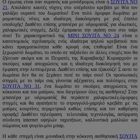
Ο έρωτας είναι σαν ουρανός και μονόδρομος είναι η
ΣΟΥΙΤΑ ΝΟ
21
. Απολάστε καυτές νύχτες στο υπέρδιπλο κρεβάτι με θέα τον
γαλάζιο ουρανό του δωματίου! Ενα πολύ όμορφο δωμάτιο με
ρομαντικές νότες και ιδιαίτερη διακόσμηση με ροζ έπιπλο
υποδοχής! Διαθέτει επίσης μπανιέρα με υδρομασάζ για ιδιωτικές,
χαλαρωτικές στιγμές. Δείξε έμπρακτα την αγάπη σου στο ταίρι
σου! Το χαρακτηριστικό της
ΜΙΝΙ ΣΟΥΙΤΑ ΝΟ 24
είναι ο
καινοτομικός σχεδιασμός ενός ιδιαίτερα ψηλού κρεβατιού που
κάνει πραγματικότητα κάθε κρυφή σας επιθυμία! Είναι ένα
ξεχωριστό δωμάτιο, το οποίο σε ταξιδεύει σε άλλες εποχές που θα
ζήλευαν ακόμα και οι Πειρατές της Καραιβικής! Κυριαρχούν οι
σκούρες καφέ αποχρώσεις και η ιδιαίτερη διακόσμησή του με
έμφαση στην λεπτομέρεια. Διαθέτει επίσης και τζακούζι! Σ αυτο το
δωμάτιο δεν θα σε ξεχάσει ποτέ το ταίρι σου! Οι προσωπικές
στιγμές με το ταίρι σας γίνονται αξέχαστες και πολύτιμες στην
ΣΟΥΙΤΑ NO 31
, ένα δωμάτιο σε σκούρες αποχρώσεις του
κόκκινου και του μαύρου, που διεγείρουν όλες τις αισθήσεις! Στην
μπανιέρα με υδρομασάζ θα περάσετε χαλαρωτικές-όμορφες
στιγμές και θα αγαπήσετε το στρογγυλό-χαμηλό κρεβάτι με τις
μαύρες κουρτίνες περιμετρικά καθώς επίσης και τον καθρέφτη
οροφής! Διαθέτει τηλεόραση τελευταίας τεχνολογίας, ασύρματη
σύνδεση internet υψηλών ταχυτήτων, καλλυντικά μαλλιών και
σώματος και ψυγείο-μίνι μπαρ.
Η κάθε στιγμή είναι μοναδική στην κόκκινη αισθησιακή
ΣΟΥΙΤΑ