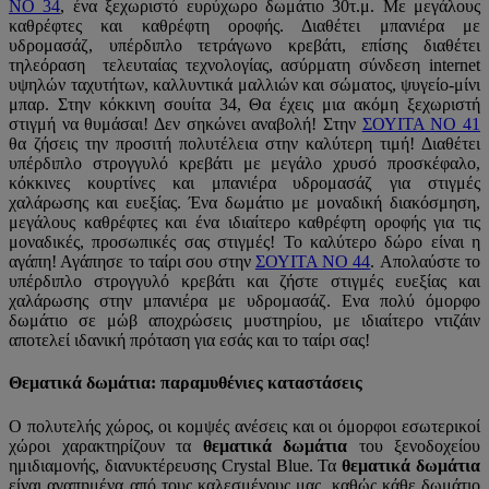
NO 34
, ένα ξεχωριστό ευρύχωρο δωμάτιο 30τ.μ. Με μεγάλους
καθρέφτες και καθρέφτη οροφής. Διαθέτει μπανιέρα με
υδρομασάζ, υπέρδιπλο τετράγωνο κρεβάτι, επίσης διαθέτει
τηλεόραση τελευταίας τεχνολογίας, ασύρματη σύνδεση internet
υψηλών ταχυτήτων, καλλυντικά μαλλιών και σώματος, ψυγείο-μίνι
μπαρ. Στην κόκκινη σουίτα 34, Θα έχεις μια ακόμη ξεχωριστή
στιγμή να θυμάσαι! Δεν σηκώνει αναβολή! Στην
ΣΟΥΙΤΑ NO 41
θα ζήσεις την προσιτή πολυτέλεια στην καλύτερη τιμή! Διαθέτει
υπέρδιπλο στρογγυλό κρεβάτι με μεγάλο χρυσό προσκέφαλο,
κόκκινες κουρτίνες και μπανιέρα υδρομασάζ για στιγμές
χαλάρωσης και ευεξίας. Ένα δωμάτιο με μοναδική διακόσμηση,
μεγάλους καθρέφτες και ένα ιδιαίτερο καθρέφτη οροφής για τις
μοναδικές, προσωπικές σας στιγμές! Το καλύτερο δώρο είναι η
αγάπη! Αγάπησε το ταίρι σου στην
ΣΟΥΙΤΑ NO 44
. Απολαύστε το
υπέρδιπλο στρογγυλό κρεβάτι και ζήστε στιγμές ευεξίας και
χαλάρωσης στην μπανιέρα με υδρομασάζ. Ενα πολύ όμορφο
δωμάτιο σε μώβ αποχρώσεις μυστηρίου, με ιδιαίτερο ντιζάιν
αποτελεί ιδανική πρόταση για εσάς και το ταίρι σας!
Θεματικά δωμάτια: παραμυθένιες καταστάσεις
Ο πολυτελής χώρος, οι κομψές ανέσεις και οι όμορφοι εσωτερικοί
χώροι χαρακτηρίζουν τα
θεματικά δωμάτια
του ξενοδοχείου
ημιδιαμονής, διανυκτέρευσης Crystal Blue. Τα
θεματικά δωμάτια
είναι αγαπημένα από τους καλεσμένους μας, καθώς κάθε δωμάτιο