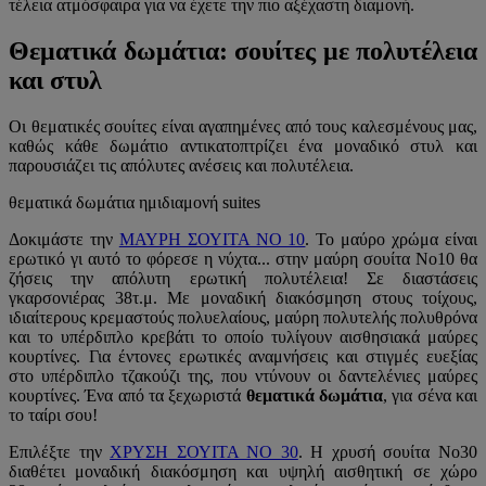
τέλεια ατμόσφαιρα για να έχετε την πιο αξέχαστη διαμονή.
Θεματικά δωμάτια: σουίτες με πολυτέλεια
και στυλ
Οι θεματικές σουίτες είναι αγαπημένες από τους καλεσμένους μας,
καθώς κάθε δωμάτιο αντικατοπτρίζει ένα μοναδικό στυλ και
παρουσιάζει τις απόλυτες ανέσεις και πολυτέλεια.
θεματικά δωμάτια ημιδιαμονή suites
Δοκιμάστε την
ΜΑΥΡΗ ΣΟΥΙΤΑ NO 10
. Το μαύρο χρώμα είναι
ερωτικό γι αυτό το φόρεσε η νύχτα... στην μαύρη σουίτα Νο10 θα
ζήσεις την απόλυτη ερωτική πολυτέλεια! Σε διαστάσεις
γκαρσονιέρας 38τ.μ. Με μοναδική διακόσμηση στους τοίχους,
ιδιαίτερους κρεμαστούς πολυελαίους, μαύρη πολυτελής πολυθρόνα
και το υπέρδιπλο κρεβάτι το οποίο τυλίγουν αισθησιακά μαύρες
κουρτίνες. Για έντονες ερωτικές αναμνήσεις και στιγμές ευεξίας
στο υπέρδιπλο τζακούζι της, που ντύνουν οι δαντελένιες μαύρες
κουρτίνες. Ένα από τα ξεχωριστά
θεματικά δωμάτια
, για σένα και
το ταίρι σου!
Επιλέξτε την
ΧΡΥΣΗ ΣΟΥΙΤΑ ΝΟ 30
. Η χρυσή σουίτα Νο30
διαθέτει μοναδική διακόσμηση και υψηλή αισθητική σε χώρο