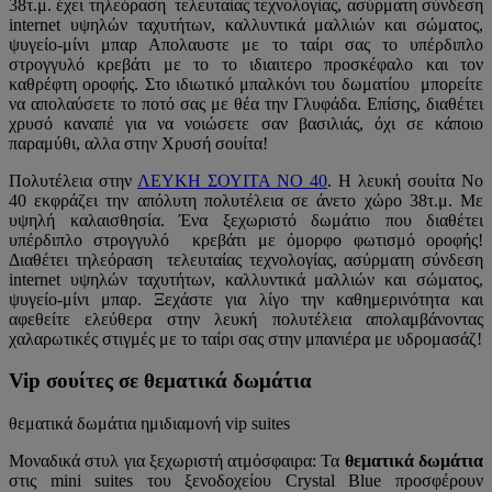
38τ.μ. έχει τηλεόραση τελευταίας τεχνολογίας, ασύρματη σύνδεση
internet υψηλών ταχυτήτων, καλλυντικά μαλλιών και σώματος,
ψυγείο-μίνι μπαρ Απολαυστε με το ταίρι σας το υπέρδιπλο
στρογγυλό κρεβάτι με το το ιδιαιτερο προσκέφαλο και τον
καθρέφτη οροφής. Στο ιδιωτικό μπαλκόνι του δωματίου μπορείτε
να απολαύσετε το ποτό σας με θέα την Γλυφάδα. Επίσης, διαθέτει
χρυσό καναπέ για να νοιώσετε σαν βασιλιάς, όχι σε κάποιο
παραμύθι, αλλα στην Χρυσή σουίτα!
Πολυτέλεια στην
ΛΕΥΚΗ ΣΟΥΙΤΑ ΝΟ 40
. Η λευκή σουίτα Νο
40 εκφράζει την απόλυτη πολυτέλεια σε άνετο χώρο 38τ.μ. Με
υψηλή καλαισθησία. Ένα ξεχωριστό δωμάτιο που διαθέτει
υπέρδιπλο στρογγυλό κρεβάτι με όμορφο φωτισμό οροφής!
Διαθέτει τηλεόραση τελευταίας τεχνολογίας, ασύρματη σύνδεση
internet υψηλών ταχυτήτων, καλλυντικά μαλλιών και σώματος,
ψυγείο-μίνι μπαρ. Ξεχάστε για λίγο την καθημερινότητα και
αφεθείτε ελεύθερα στην λευκή πολυτέλεια απολαμβάνοντας
χαλαρωτικές στιγμές με το ταίρι σας στην μπανιέρα με υδρομασάζ!
Vip σουίτες σε θεματικά δωμάτια
θεματικά δωμάτια ημιδιαμονή vip suites
Μοναδικά στυλ για ξεχωριστή ατμόσφαιρα: Τα
θεματικά δωμάτια
στις mini suites του ξενοδοχείου Crystal Blue προσφέρουν