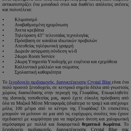
αντικατοπτρίζει ένα μοναδικό στυλ και διαθέτει απόλυτες ανέσεις
και πολυτέλεια:
• Κλιματισμό
• Αναβαθμισμένη ηχομόνωση
• Άνετα κρεβάτια
• Τηλεόραση 43’’ τελευταίας τεχνολογίας
• Πρόσβαση σε κανάλια ιδιωτικών προβολών
• Απευθείας τηλέφωνική γραμμή
• Δωρεάν ασύρματη σύνδεση wi-fi
• 24ωρο Room Service
• 24ωρη Υπηρεσία Υποδοχής με ευγένεια και εχεμύθεια
• Καλλυντικά μαλλιών και σώματος
• Σχολαστική καθαριότητα
Το
ξενοδοχείο ημιδιαμονής, διανυκτέρευσης Crystal Blue
είναι ένα
πολύ προσιτό ξενοδοχείο, σε κεντρικό σημείο δίπλα από γνωστούς
χώρους διασκέδασης στην περιοχή της Γλυφάδας. Επωφεληθείτε
της ιδανικής τοποθεσίας μας, αφού έχετε εύκολη πρόσβαση από
όλα τα Μαζικά Μέσα Μεταφοράς (ιδιαίτερα το τραμ) και απέχουμε
μόλις 100 μέτρα από το κέντρο της Γλυφάδας! Οι επισκέπτες
μπορούν να μείνουν σε μια από τις ευρύχωρες σουίτες που έχουν
σχεδιαστεί με κομψότητα για να παρέχουν άνεση και χαλαρωτική
ατμόσφαιρα με πολλά και διαφορετικά
θεματικά δωμάτια
. Το
ξενοδοχείο ημιδιαμονής, διανυκτέρευσης Crystal Blue σας