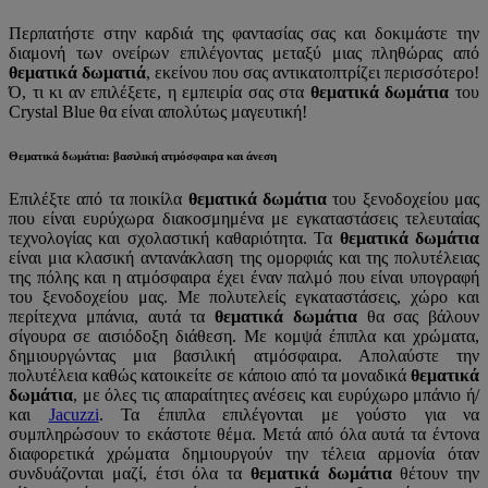
Περπατήστε στην καρδιά της φαντασίας σας και δοκιμάστε την
διαμονή των ονείρων επιλέγοντας μεταξύ μιας πληθώρας από
θεματικά δωματιά
, εκείνου που σας αντικατοπτρίζει περισσότερο!
Ό, τι κι αν επιλέξετε, η εμπειρία σας στα
θεματικά δωμάτια
του
Crystal Blue θα είναι απολύτως μαγευτική!
Θεματικά δωμάτια: βασιλική ατμόσφαιρα και άνεση
Επιλέξτε από τα ποικίλα
θεματικά δωμάτια
του ξενοδοχείου μας
που είναι ευρύχωρα διακοσμημένα με εγκαταστάσεις τελευταίας
τεχνολογίας και σχολαστική καθαριότητα. Τα
θεματικά δωμάτια
είναι μια κλασική αντανάκλαση της ομορφιάς και της πολυτέλειας
της πόλης και η ατμόσφαιρα έχει έναν παλμό που είναι υπογραφή
του ξενοδοχείου μας. Με πολυτελείς εγκαταστάσεις, χώρο και
περίτεχνα μπάνια, αυτά τα
θεματικά δωμάτια
θα σας βάλουν
σίγουρα σε αισιόδοξη διάθεση. Με κομψά έπιπλα και χρώματα,
δημιουργώντας μια βασιλική ατμόσφαιρα. Απολαύστε την
πολυτέλεια καθώς κατοικείτε σε κάποιο από τα μοναδικά
θεματικά
δωμάτια
, με όλες τις απαραίτητες ανέσεις και ευρύχωρο μπάνιο ή/
και
Jacuzzi
. Τα έπιπλα επιλέγονται με γούστο για να
συμπληρώσουν το εκάστοτε θέμα. Μετά από όλα αυτά τα έντονα
διαφορετικά χρώματα δημιουργούν την τέλεια αρμονία όταν
συνδυάζονται μαζί, έτσι όλα τα
θεματικά δωμάτια
θέτουν την