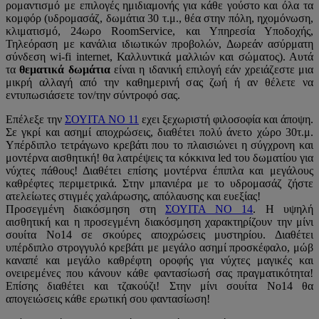
ρομαντισμό με επιλογές ημιδιαμονής για κάθε γούστο και όλα τα
κομφόρ (υδρομασάζ, δωμάτια 30 τ.μ., θέα στην πόλη, ηχομόνωση,
κλιματισμό, 24ωρο RoomService, και Υπηρεσία Υποδοχής,
Τηλεόραση με κανάλια ιδιωτικών προβολών, Δωρεάν ασύρματη
σύνδεση wi-fi internet, Καλλυντικά μαλλιών και σώματος). Αυτά
τα
θεματικά δωμάτια
είναι η ιδανική επιλογή εάν χρειάζεστε μια
μικρή αλλαγή από την καθημερινή σας ζωή ή αν θέλετε να
εντυπωσιάσετε τον/την σύντροφό σας.
Επέλεξε την
ΣΟΥΙΤΑ NO 11
εχει ξεχωριστή φιλοσοφία και άποψη.
Σε γκρί και ασημί αποχρώσεις, διαθέτει πολύ άνετο χώρο 30τ.μ.
Υπέρδιπλο τετράγωνο κρεβάτι που το πλαισιώνει η σύγχρονη και
μοντέρνα αισθητική! θα λατρέψεις τα κόκκινα led του δωματίου για
νύχτες πάθους! Διαθέτει επίσης μοντέρνα έπιπλα και μεγάλους
καθρέφτες περιμετρικά. Στην μπανιέρα με το υδρομασάζ ζήστε
ατελείωτες στιγμές χαλάρωσης, απόλαυσης και ευεξίας!
Προσεγμένη διακόσμηση στη
ΣΟΥΙΤΑ ΝΟ 14
. Η υψηλή
αισθητική και η προσεγμένη διακόσμηση χαρακτηρίζουν την μίνι
σουίτα Νο14 σε σκούρες αποχρώσεις μυστηρίου. Διαθέτει
υπέρδιπλο στρογγυλό κρεβάτι με μεγάλο ασημί προσκέφαλο, μώβ
καναπέ και μεγάλο καθρέφτη οροφής για νύχτες μαγικές και
ονειρεμένες που κάνουν κάθε φαντασίωσή σας πραγματικότητα!
Επίσης διαθέτει και τζακούζι! Στην μίνι σουίτα Νο14 θα
απογειώσεις κάθε ερωτική σου φαντασίωση!