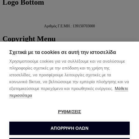
Logo
Bottom
Αριθμός Γ.Ε.ΜΗ.: 139150703000
Copyright
Menu
ΑΡΧΙΚΗ
Σχετικά με τα cookies σε αυτή την ιστοσελίδα
ΕΓΚΑΤΑΣΤΑΣΕΙΣ
Χρησιμοποιούμε cookies για να συλλέξουμε και να αναλύσουμε
ΓΛΥΦΑΔΑ
πληροφορίες σχετικές με την απόδοση και τη χρήση της
ΧΑΪΔΑΡΙ
ΗΜΙΔΙΑΜΟΝΗ
ιστοσελίδας, να προσφέρουμε λειτουργίες σχετικές με τα
ΥΠΗΡΕΣΙΕΣ
κοινωνικά δίκτυα, να βελτιώσουμε την εμπειρία πλοήγησης και να
ΤΙΜΟΚΑΤΑΛΟΓΟΣ
εξατομικεύσουμε περιεχόμενο και προωθητικές ενέργειες.
Μάθετε
ΕΠΙΚΟΙΝΩΝΙΑ
περισσότερα
Back to top
ΡΥΘΜΙΣΕΙΣ
ΑΡΧΙΚΗ
ΕΓΚΑΤΑΣΤΑΣΕΙΣ
ΓΛΥΦΑΔΑ
ΑΠΌΡΡΙΨΗ ΌΛΩΝ
ΧΑΪΔΑΡΙ
ΗΜΙΔΙΑΜΟΝΗ