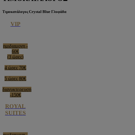
Τιμοκατάλογος Crystal Blue Γλυφάδα
VIP
ημιδιαμονη -
60€
(3 ώρες)
4 ώρες 70€
5 ώρες 80€
διανυκτερευση
-150€
ROYAL
SUITES
ημιδιαμονη -