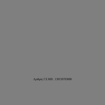
Αριθμός Γ.Ε.ΜΗ.: 139150703000