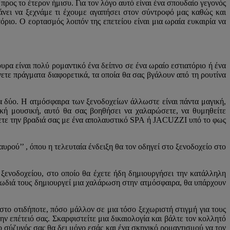
 προς το έτερον ήμισυ. Για τον λόγο αυτό είναι ένα σπουδαίο γεγονός
κάνει να ξεχνάμε τι έχουμε αγαπήσει στον σύντροφό μας καθώς και
όριο. Ο εορτασμός λοιπόν της επετείου είναι μια ωραία ευκαιρία να
υρα είναι πολύ ρομαντικό ένα δείπνο σε ένα ωραίο εστιατόριο ή ένα
άνετε πράγματα διαφορετικά, τα οποία θα σας βγάλουν από τη ρουτίνα
α δύο. Η ατμόσφαιρα των ξενοδοχείων άλλωστε είναι πάντα μαγική,
ή μουσική, αυτό θα σας βοηθήσει να χαλαρώσετε, να θυμηθείτε
ίσετε την βραδιά σας με ένα απολαυστικό SPA ή JACUZZI υπό το φως
αυρού’’ , όπου η τελευταία ένδειξη θα τον οδηγεί στο ξενοδοχείο στο
υ ξενοδοχείου, στο οποίο θα έχετε ήδη δημιουργήσει την κατάλληλη
υρωδιά τους δημιουργεί μια χαλάρωση στην ατμόσφαιρα, θα υπάρχουν
 στο οτιδήποτε, πόσο μάλλον σε μια τόσο ξεχωριστή στιγμή για τους
ην επέτειό σας. Σκαρφιστείτε μια δικαιολογία και βάλτε τον κολλητό
ο σύζυγός σας θα δει μόνο εσάς και ένα σκηνικό ρομαντισμού να τον