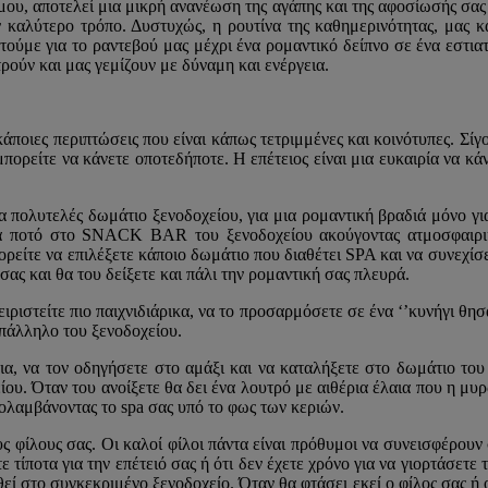
 γάμου, αποτελεί μια μικρή ανανέωση της αγάπης και της αφοσίωσής σας
τον καλύτερο τρόπο. Δυστυχώς, η ρουτίνα της καθημερινότητας, μας 
ούμε για το ραντεβού μας μέχρι ένα ρομαντικό δείπνο σε ένα εστιατ
ετρούν και μας γεμίζουν με δύναμη και ενέργεια.
οιες περιπτώσεις που είναι κάπως τετριμμένες και κοινότυπες. Σίγο
 μπορείτε να κάνετε οποτεδήποτε. Η επέτειος είναι μια ευκαιρία να κ
πολυτελές δωμάτιο ξενοδοχείου, για μια ρομαντική βραδιά μόνο γι
ένα ποτό στο SNACK BAR του ξενοδοχείου ακούγοντας ατμοσφαιρικ
μπορείτε να επιλέξετε κάποιο δωμάτιο που διαθέτει SPA και να συνεχ
σας και θα του δείξετε και πάλι την ρομαντική σας πλευρά.
ιριστείτε πιο παιχνιδιάρικα, να το προσαρμόσετε σε ένα ‘’κυνήγι θησ
υπάλληλο του ξενοδοχείου.
τια, να τον οδηγήσετε στο αμάξι και να καταλήξετε στο δωμάτιο το
ου. Όταν του ανοίξετε θα δει ένα λουτρό με αιθέρια έλαια που η μ
ολαμβάνοντας το spa σας υπό το φως των κεριών.
ς φίλους σας. Οι καλοί φίλοι πάντα είναι πρόθυμοι να συνεισφέρουν
τίποτα για την επέτειό σας ή ότι δεν έχετε χρόνο για να γιορτάσετε τ
εί στο συγκεκριμένο ξενοδοχείο. Όταν θα φτάσει εκεί ο φίλος σας ή 