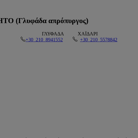
 (Γλυφάδα απρόπυργος)
ΓΛΥΦΑΔΑ
ΧΑΪΔΑΡΙ
+30 210 8941552
+30 210 5578842