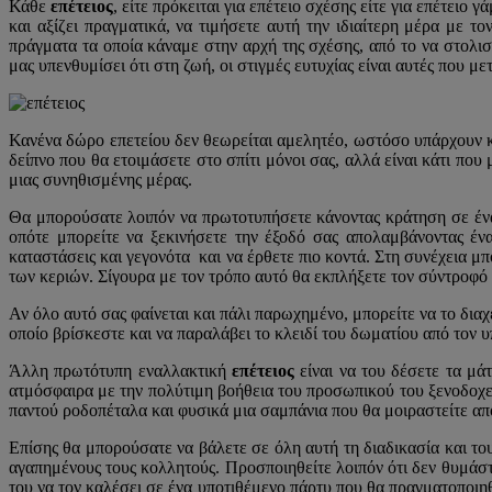
Κάθε
επέτειος
, είτε πρόκειται για επέτειο σχέσης είτε για επέτειο
και αξίζει πραγματικά, να τιμήσετε αυτή την ιδιαίτερη μέρα με 
πράγματα τα οποία κάναμε στην αρχή της σχέσης, από το να στολιστ
μας υπενθυμίσει ότι στη ζωή, οι στιγμές ευτυχίας είναι αυτές που μ
Κανένα δώρο επετείου δεν θεωρείται αμελητέο, ωστόσο υπάρχουν κάπ
δείπνο που θα ετοιμάσετε στο σπίτι μόνοι σας, αλλά είναι κάτι που
μιας συνηθισμένης μέρας.
Θα μπορούσατε λοιπόν να πρωτοτυπήσετε κάνοντας κράτηση σε ένα 
οπότε μπορείτε να ξεκινήσετε την έξοδό σας απολαμβάνοντας 
καταστάσεις και γεγονότα και να έρθετε πιο κοντά. Στη συνέχεια 
των κεριών. Σίγουρα με τον τρόπο αυτό θα εκπλήξετε τον σύντροφό 
Αν όλο αυτό σας φαίνεται και πάλι παρωχημένο, μπορείτε να το διαχε
οποίο βρίσκεστε και να παραλάβει το κλειδί του δωματίου από τον 
Άλλη πρωτότυπη εναλλακτική
επέτειος
είναι να του δέσετε τα μά
ατμόσφαιρα με την πολύτιμη βοήθεια του προσωπικού του ξενοδοχεί
παντού ροδοπέταλα και φυσικά μια σαμπάνια που θα μοιραστείτε απ
Επίσης θα μπορούσατε να βάλετε σε όλη αυτή τη διαδικασία και του
αγαπημένους τους κολλητούς. Προσποιηθείτε λοιπόν ότι δεν θυμάστε 
του να τον καλέσει σε ένα υποτιθέμενο πάρτυ που θα πραγματοποιηθ