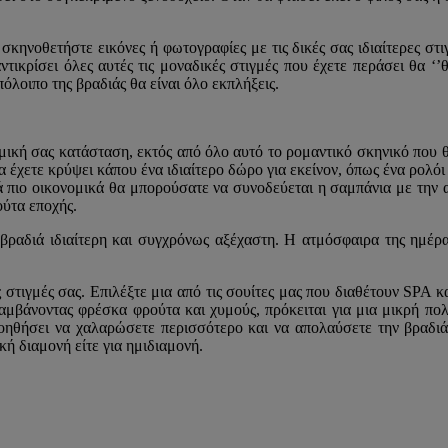
 σκηνοθετήστε εικόνες ή φωτογραφίες με τις δικές σας ιδιαίτερες στ
ικρίσει όλες αυτές τις μοναδικές στιγμές που έχετε περάσει θα ‘’θ
όλοιπο της βραδιάς θα είναι όλο εκπλήξεις.
νομική σας κατάσταση, εκτός από όλο αυτό το ρομαντικό σκηνικό που 
α έχετε κρύψει κάπου ένα ιδιαίτερο δώρο για εκείνον, όπως ένα ρολόι
κά πιο οικονομικά θα μπορούσατε να συνοδεύεται η σαμπάνια με την 
ούτα εποχής.
βραδιά ιδιαίτερη και συγχρόνως αξέχαστη. Η ατμόσφαιρα της ημέρας 
ερες στιγμές σας. Επιλέξτε μια από τις σουίτες μας που διαθέτουν S
λαμβάνοντας φρέσκα φρούτα και χυμούς, πρόκειται για μια μικρή πολυτ
 βοηθήσει να χαλαρώσετε περισσότερο και να απολαύσετε την βραδ
νική διαμονή είτε για ημιδιαμονή.