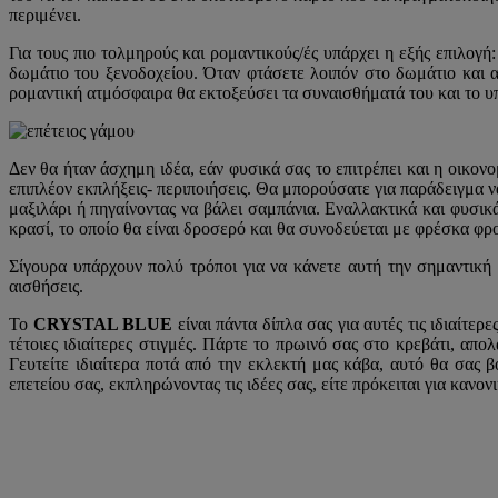
περιμένει.
Για τους πιο τολμηρούς και ρομαντικούς/ές υπάρχει η εξής επιλογή:
δωμάτιο του ξενοδοχείου. Όταν φτάσετε λοιπόν στο δωμάτιο και αντ
ρομαντική ατμόσφαιρα θα εκτοξεύσει τα συναισθήματά του και το υπ
Δεν θα ήταν άσχημη ιδέα, εάν φυσικά σας το επιτρέπει και η οικο
επιπλέον εκπλήξεις- περιποιήσεις. Θα μπορούσατε για παράδειγμα ν
μαξιλάρι ή πηγαίνοντας να βάλει σαμπάνια. Εναλλακτικά και φυσι
κρασί, το οποίο θα είναι δροσερό και θα συνοδεύεται με φρέσκα φρ
Σίγουρα υπάρχουν πολύ τρόποι για να κάνετε αυτή την σημαντική 
αισθήσεις.
Το
CRYSTAL BLUE
είναι πάντα δίπλα σας για αυτές τις ιδιαίτ
τέτοιες ιδιαίτερες στιγμές. Πάρτε το πρωινό σας στο κρεβάτι, απο
Γευτείτε ιδιαίτερα ποτά από την εκλεκτή μας κάβα, αυτό θα σας
επετείου σας, εκπληρώνοντας τις ιδέες σας, είτε πρόκειται για κανο